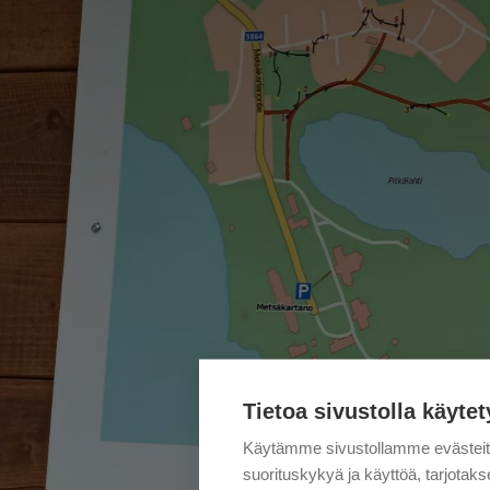
Tietoa sivustolla käytet
Käytämme sivustollamme evästei
suorituskykyä ja käyttöä, tarjot