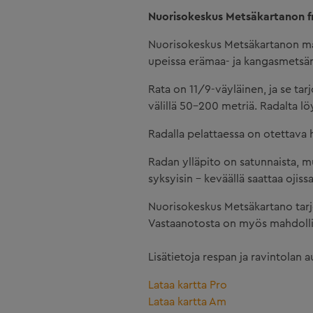
Nuorisokeskus Metsäkartanon fri
Nuorisokeskus Metsäkartanon mail
upeissa erämaa- ja kangasmetsäm
Rata on 11/9-väyläinen, ja se ta
välillä 50-200 metriä. Radalta l
Radalla pelattaessa on otettava h
Radan ylläpito on satunnaista, m
syksyisin - keväällä saattaa ojissa
Nuorisokeskus Metsäkartano tarjo
Vastaanotosta on myös mahdollis
Lisätietoja respan ja ravintolan a
Lataa kartta Pro
Lataa kartta Am