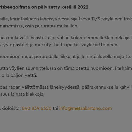
sbeegolfrata on päivitetty kesällä 2022.
la, leirintäalueen läheisyydessä sijaitseva 11/9-väyläinen fri
aisemissa, osin pururataa mukaillen.
rjoaa mukavasti haastetta jo vähän kokeneemmallekkin pelaajall
öytyy opasteet ja merkityt heittopaikat väyläkarttoineen.
uomioon muut pururadalla liikkujat ja leirintäalueella majoittu
utta väylien suunnittelussa on tämä otettu huomioon. Parhaimmi
 olla paljon vettä.
aa radan välittömässä läheisyydessä, päärakennuksella kahvila-
uus lainata kiekkoja.
ukioloista:
040 839 6350
tai
info@metsakartano.com