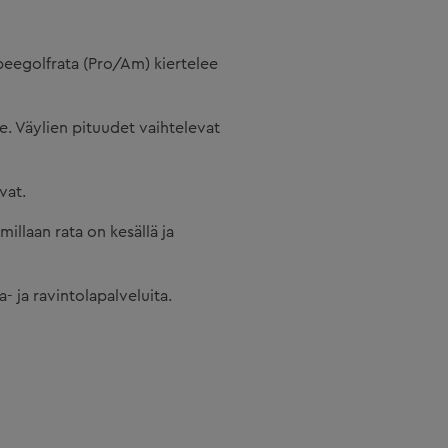
sbeegolfrata (Pro/Am) kiertelee
e. Väylien pituudet vaihtelevat
vat.
llaan rata on kesällä ja
 ja ravintolapalveluita.