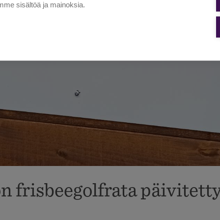
me sisältöä ja mainoksia.
 frisbeegolfrata päivitett