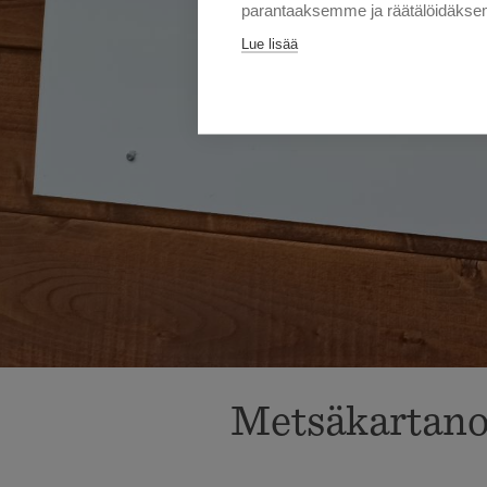
parantaaksemme ja räätälöidäksem
Lue lisää
Metsäkartanon