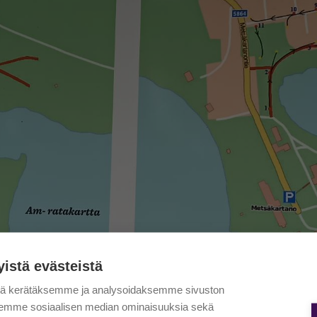
yistä evästeistä
tä kerätäksemme ja analysoidaksemme sivuston
aksemme sosiaalisen median ominaisuuksia sekä