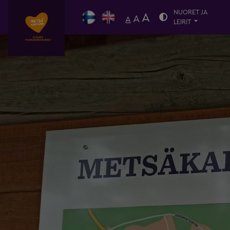
NUORET JA
A
A
A
LEIRIT