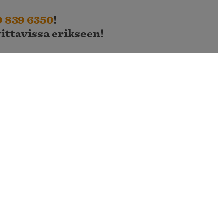
 839 6350
!
ttavissa erikseen!
tsäkartanon vastaanoton ollessa suljettuna, voit valita paikkasi
ttoon seuraavana aamuna.
äalueen huoltorakennukset ovat suljettuina, mutta ns. talvicar
rä.
Lisätietoja respasta
:
040 839 6350
tai
info@metsakartan