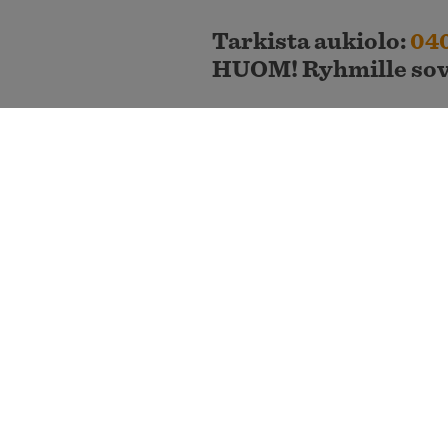
Tarkista aukiolo:
040
HUOM! Ryhmille sovi
Leirintäalue
Kesä
Leirintäalue
on avoinna 1.6.-30.9.
Mikäli saavut leirintäalueelle Me
illalla, ja ilmoittautua vastaano
Talvi
Talvikaudella varsinaiset leirint
pysäköintialueelta rajoitettu mää
Aluekartta