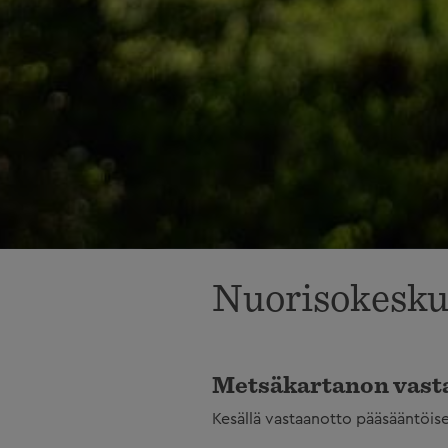
Nuorisokesku
Metsäkartanon vasta
Kesällä vastaanotto pääsääntöise