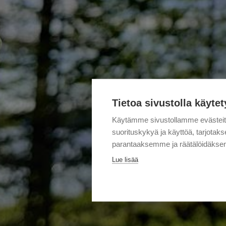
Tietoa sivustolla käytet
Käytämme sivustollamme evästei
suorituskykyä ja käyttöä, tarjot
parantaaksemme ja räätälöidäksem
Lue lisää