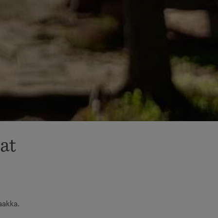
at
aakka.