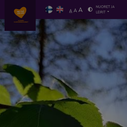
NUORET JA
A
A
A
LEIRIT