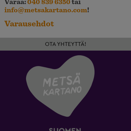
Varaa:
040 839 6350
tai
info@metsakartano.com
!
Varausehdot
OTA YHTEYTTÄ!