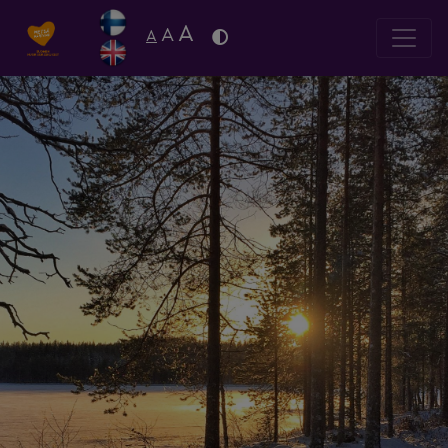
A
A
A